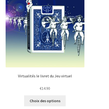
Virtualités le livret du Jeu virtuel
€
14.90
Ce
Choix des options
produit