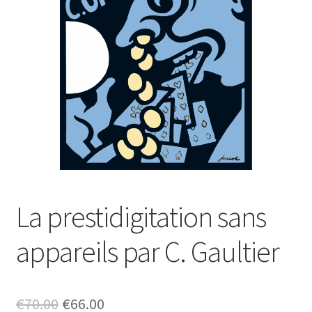
La prestidigitation sans
appareils par C. Gaultier
Le
Le
€
70.00
€
66.00