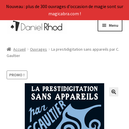
Nouveau : plus de 300 ouvrages d'occasion de magie sont sur
magicabra.com !
Aller
Aller
Menu
à
au
la
contenu
Ouvrir
La Boutique
navigation
le
Accueil
Ouvrages
La prestidigitation sans appareils par C.
menu
Gaultier
Mon Compte
enfant
Vos témoignages
PROMO !
FAQ
🔍
Ouvrir
À propos
le
menu
enfant