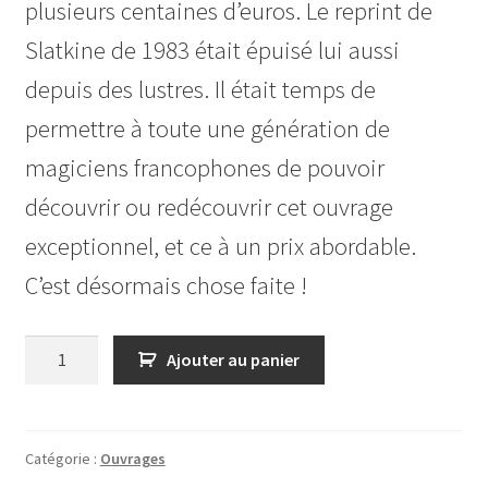
plusieurs centaines d’euros. Le reprint de
Slatkine de 1983 était épuisé lui aussi
depuis des lustres. Il était temps de
permettre à toute une génération de
magiciens francophones de pouvoir
découvrir ou redécouvrir cet ouvrage
exceptionnel, et ce à un prix abordable.
C’est désormais chose faite !
quantité
Ajouter au panier
de
La
prestidigitation
sans
Catégorie :
Ouvrages
appareils