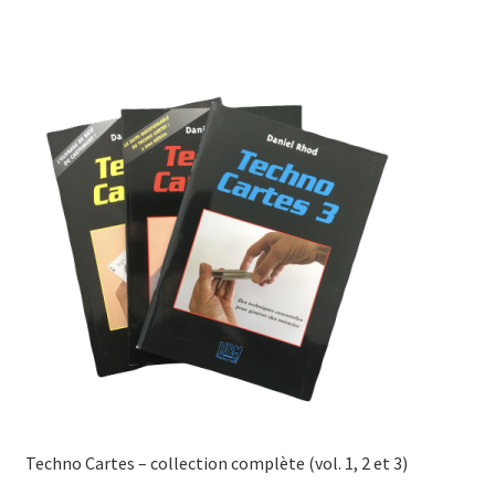
a
plusieurs
variations.
Les
options
peuvent
être
choisies
sur
la
page
du
produit
Techno Cartes – collection complète (vol. 1, 2 et 3)