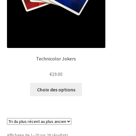
Technicolor Jokers
€
19.00
Ce
Choix des options
produit
a
plusieurs
variations.
Les
options
Trié
Affichage de 1–20 sur 28 résultats