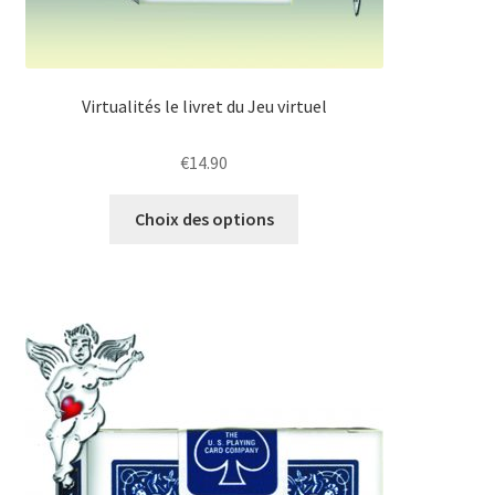
Virtualités le livret du Jeu virtuel
€
14.90
Ce
Choix des options
produit
a
plusieurs
variations.
Les
options
peuvent
être
choisies
sur