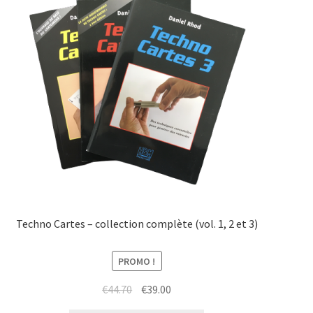
Techno Cartes – collection complète (vol. 1, 2 et 3)
PROMO !
Le
Le
€
44.70
€
39.00
prix
prix