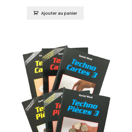
prix
prix
initial
actuel
Ajouter au panier
était :
est :
€70.00.
€66.00.