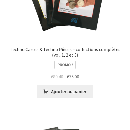
Techno Cartes & Techno Pièces – collections complètes
(vol. 1, 2 et 3)
PROMO !
Le
Le
€
89.40
€
75.00
prix
prix
initial
actuel
Ajouter au panier
était :
est :
€89.40.
€75.00.