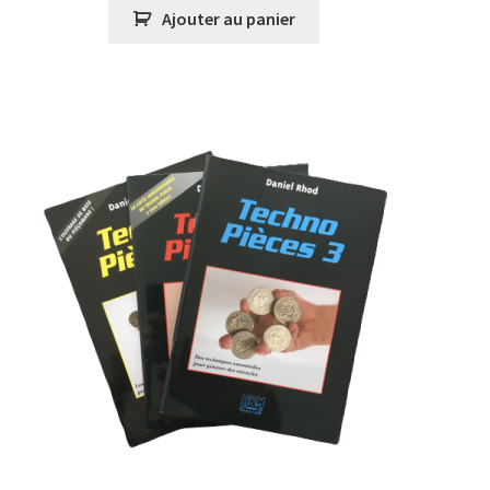
initial
actuel
Ajouter au panier
était :
est :
€44.70.
€39.00.