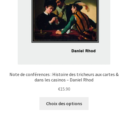
Note de conférences : Histoire des tricheurs aux cartes &
dans les casinos – Daniel Rhod
€
15.90
Ce
Choix des options
produit
a
plusieurs