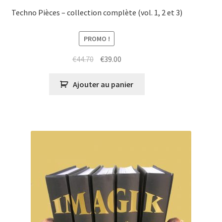
Techno Pièces – collection complète (vol. 1, 2 et 3)
PROMO !
Le
Le
€
44.70
€
39.00
prix
prix
initial
actuel
Ajouter au panier
était :
est :
€44.70.
€39.00.