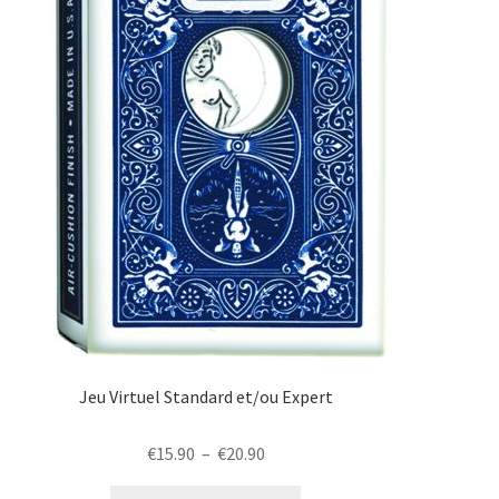
la
page
du
produit
Jeu Virtuel Standard et/ou Expert
Plage
€
15.90
–
€
20.90
de
Ce