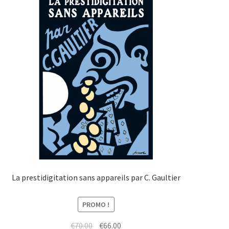
La prestidigitation sans appareils par C. Gaultier
PROMO !
Le
Le
€
70.00
€
66.00