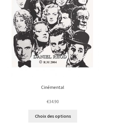
Cinémental
€
34.90
Ce
Choix des options
produit
a