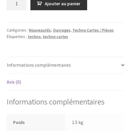
quantité
Ajouter au panier
de
Techno
Cartes
&
Catégories :
Nouveautés
,
Ouvrages
,
Techno Cartes / Pièces
Étiquettes :
techno
,
techno cartes
Techno
Pièces
-
collections
Informations complémentaires
complètes
(vol.
1,
Avis (0)
2
et
Informations complémentaires
3)
Poids
1.5 kg