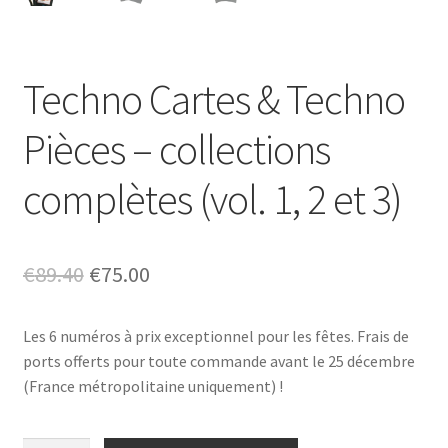
Techno Cartes & Techno
Pièces – collections
complètes (vol. 1, 2 et 3)
Le
Le
€
89.40
€
75.00
prix
prix
Les 6 numéros à prix exceptionnel pour les fêtes. Frais de
initial
actuel
ports offerts pour toute commande avant le 25 décembre
était :
est :
(France métropolitaine uniquement) !
€89.40.
€75.00.