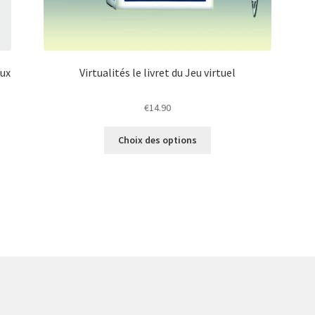
aux
Virtualités le livret du Jeu virtuel
€
14.90
Ce
Choix des options
produit
a
plusieurs
variations.
Les
options
peuvent
être
choisies
sur
la