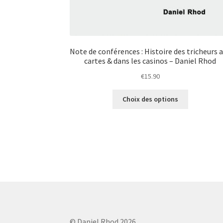
Note de conférences : Histoire des tricheurs 
cartes & dans les casinos – Daniel Rhod
€
15.90
Ce
Choix des options
produit
a
plusieurs
variations.
Les
options
peuvent
être
choisies
sur
la
© Daniel Rhod 2026