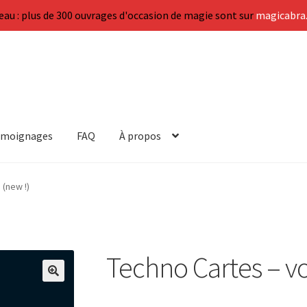
au : plus de 300 ouvrages d'occasion de magie sont sur
magicabra.
émoignages
FAQ
À propos
 (new !)
Techno Cartes – v
🔍