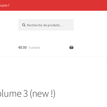
com !
Recherche
Recherche
pour :
€
0.00
0 article
olume 3 (new !)