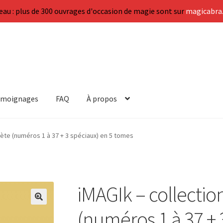
au : plus de 300 ouvrages d'occasion de magie sont sur
magicabra.
émoignages
FAQ
À propos
lète (numéros 1 à 37 + 3 spéciaux) en 5 tomes
iMAGIk – collecti
🔍
(numéros 1 à 37 + 