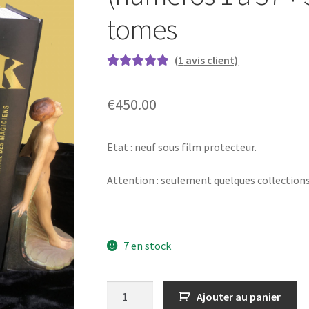
tomes
(
1
avis client)
Noté
1
5.00
sur
5 basé sur
€
450.00
notation
client
Etat : neuf sous film protecteur.
Attention : seulement quelques collection
7 en stock
quantité
Ajouter au panier
de