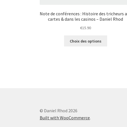
Note de conférences : Histoire des tricheurs 
cartes & dans les casinos – Daniel Rhod
€
15.90
Ce
Choix des options
produit
a
plusieurs
variations.
Les
options
peuvent
être
choisies
sur
la
© Daniel Rhod 2026
page
Built with WooCommerce
.
du
produit