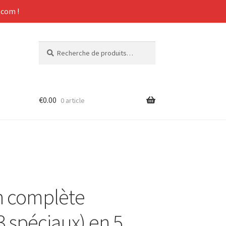
com !
Recherche
Recherche
pour :
€
0.00
0 article
on complète
3 spéciaux) en 5