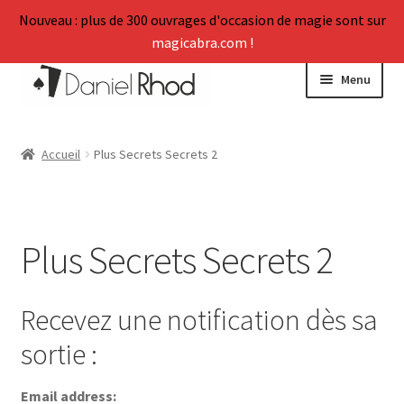
Nouveau : plus de 300 ouvrages d'occasion de magie sont sur
magicabra.com !
Aller
Aller
Menu
à
au
la
contenu
Ouvrir
La Boutique
navigation
le
Accueil
Plus Secrets Secrets 2
menu
Mon Compte
enfant
Vos témoignages
Plus Secrets Secrets 2
FAQ
Recevez une notification dès sa
Ouvrir
À propos
le
sortie :
menu
enfant
Email address: